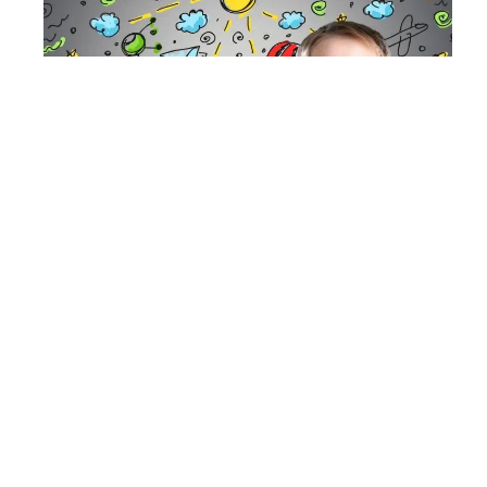
PARENTALITÉ
Les signes caractéristiques chez l’enfant
précoce
Le coin des curieux