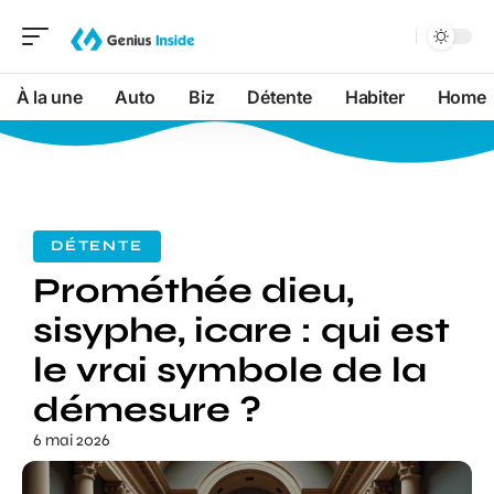
À la une
Auto
Biz
Détente
Habiter
Home
DÉTENTE
Prométhée dieu,
sisyphe, icare : qui est
le vrai symbole de la
démesure ?
6 mai 2026