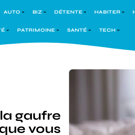
AUTO
BIZ
DÉTENTE
HABITER
TÉ
PATRIMOINE
SANTÉ
TECH
la gaufre
e que vous