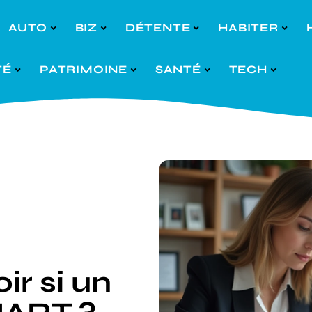
AUTO
BIZ
DÉTENTE
HABITER
TÉ
PATRIMOINE
SANTÉ
TECH
r si un