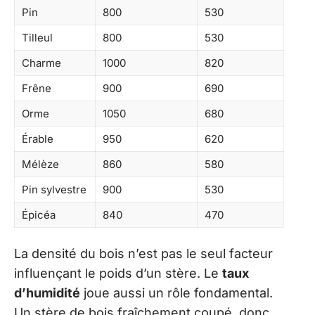
Pin
800
530
Tilleul
800
530
Charme
1000
820
Frêne
900
690
Orme
1050
680
Érable
950
620
Mélèze
860
580
Pin sylvestre
900
530
Épicéa
840
470
La densité du bois n’est pas le seul facteur
influençant le poids d’un stère. Le
taux
d’humidité
joue aussi un rôle fondamental.
Un stère de bois fraîchement coupé, donc