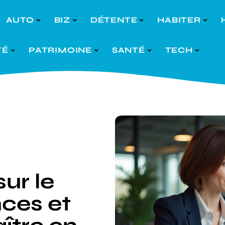
AUTO
BIZ
DÉTENTE
HABITER
TÉ
PATRIMOINE
SANTÉ
TECH
sur le
nces et