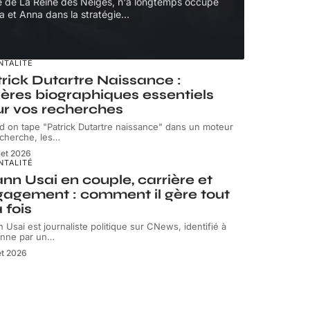
ire de La Reine des Neiges, n'a longtemps occupé
a et Anna dans la stratégie
…
NTALITÉ
rick Dutartre Naissance :
ères biographiques essentiels
r vos recherches
 on tape "Patrick Dutartre naissance" dans un moteur
cherche, les
…
llet 2026
NTALITÉ
nn Usai en couple, carrière et
agement : comment il gère tout
a fois
 Usai est journaliste politique sur CNews, identifié à
enne par un
…
let 2026