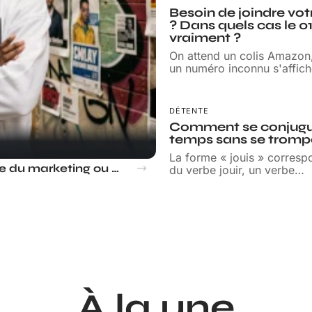
Besoin de joindre vo
? Dans quels cas le 0
vraiment ?
On attend un colis Amazon,
un numéro inconnu s'affich
DÉTENTE
Comment se conjugue 
temps sans se tromp
La forme « jouis » corresp
Jules rappeur, génie du marketing ou simple produit du rap ?
du verbe jouir, un verbe
…
À la une