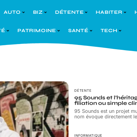
AUTO
BIZ
DÉTENTE
HABITER
TÉ
PATRIMOINE
SANTÉ
TECH
DÉTENTE
95 Sounds et l’hérita
filiation ou simple cli
95 Sounds est un projet mus
nom évoque directement l
INFORMATIQUE