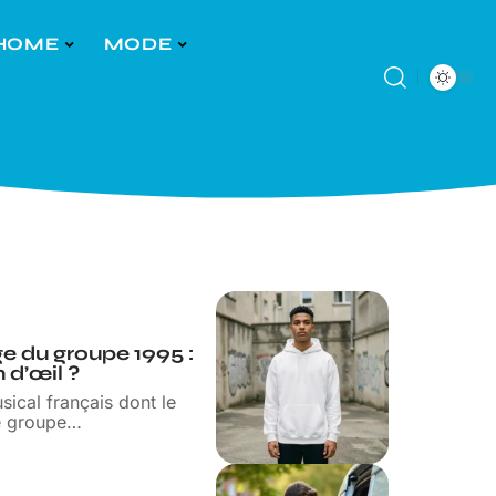
HOME
MODE
ge du groupe 1995 :
n d’œil ?
ical français dont le
e groupe
…