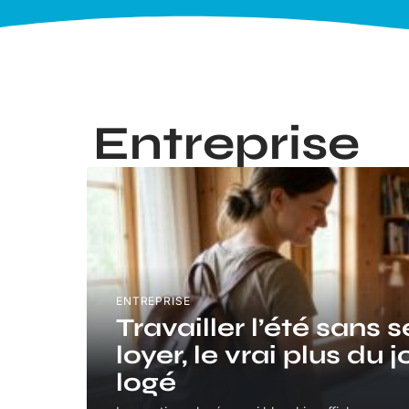
Entreprise
ENTREPRISE
Travailler l’été sans s
loyer, le vrai plus du 
logé