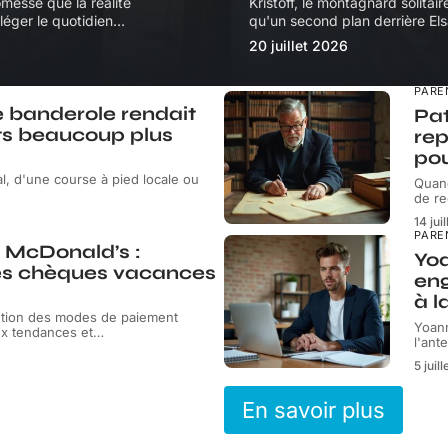
omesse que la réalité
Kristoff, le montagnard solita
éger le quotidien
…
qu'un second plan derrière Els
20 juillet 2026
PARE
e banderole rendait
Pat
s beaucoup plus
rep
pou
l, d'une course à pied locale ou
Quand
de re
14 jui
PARE
 McDonald’s :
Yoa
es chèques vacances
eng
à l
ution des modes de paiement
Yoann
x tendances et
…
l'ant
5 juil
En savoir plus