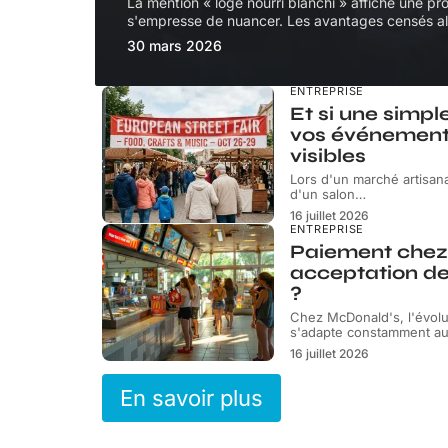
La mention « logé nourri blanchi » affiche une pr
s'empresse de nuancer. Les avantages censés all
30 mars 2026
ENTREPRISE
Et si une simpl
vos événement
visibles
Lors d'un marché artisana
d'un salon
…
16 juillet 2026
ENTREPRISE
Paiement chez
acceptation d
?
Chez McDonald's, l'évol
s'adapte constamment au
16 juillet 2026
En savoir plus