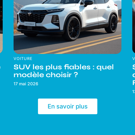
VOITURE
V
e
SUV les plus fiables : quel
modèle choisir ?
17 mai 2026
1
En savoir plus