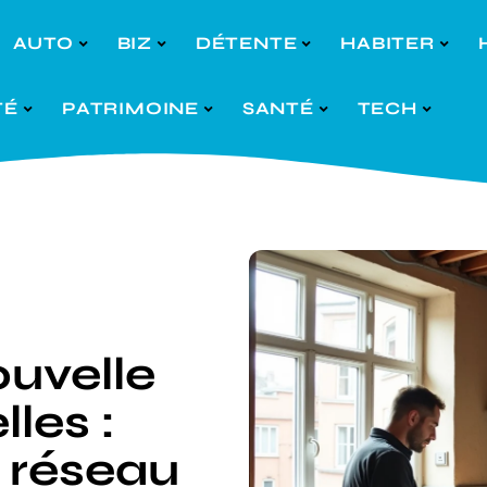
AUTO
BIZ
DÉTENTE
HABITER
TÉ
PATRIMOINE
SANTÉ
TECH
ouvelle
lles :
 réseau