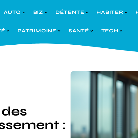
AUTO
BIZ
DÉTENTE
HABITER
TÉ
PATRIMOINE
SANTÉ
TECH
 des
issement :