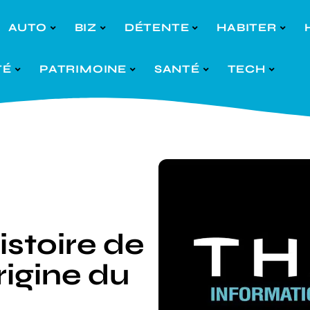
AUTO
BIZ
DÉTENTE
HABITER
TÉ
PATRIMOINE
SANTÉ
TECH
istoire de
rigine du