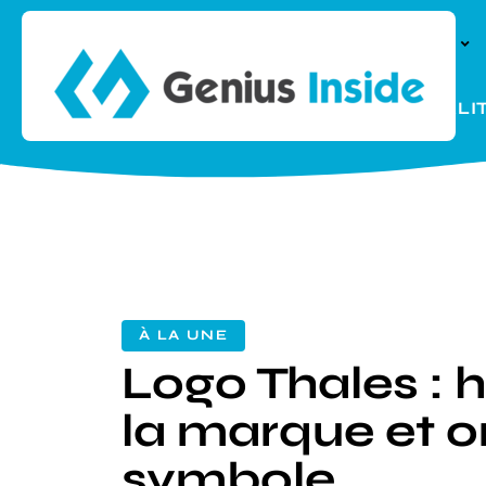
À LA UNE
PARENTALI
À LA UNE
Logo Thales : h
la marque et o
symbole