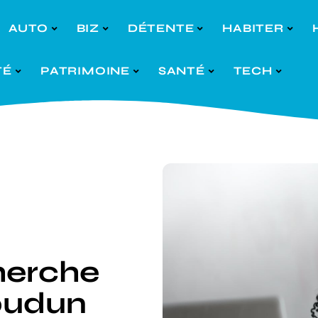
AUTO
BIZ
DÉTENTE
HABITER
TÉ
PATRIMOINE
SANTÉ
TECH
herche
soudun