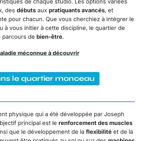
ristiques de chaque studio. Les options variées
ux, des
débuts
aux
pratiquants avancés
, et
nte pour chacun. Que vous cherchiez à intégrer le
à vous initier à cette discipline, le quartier de
e parcours de
bien-être
.
maladie méconnue à découvrir
ans le quartier monceau
ent physique qui a été développée par Joseph
jectif principal est le
renforcement des muscles
ainsi que le développement de la
flexibilité
et de la
peuvent être pratiqués au sol ou sur des
machines