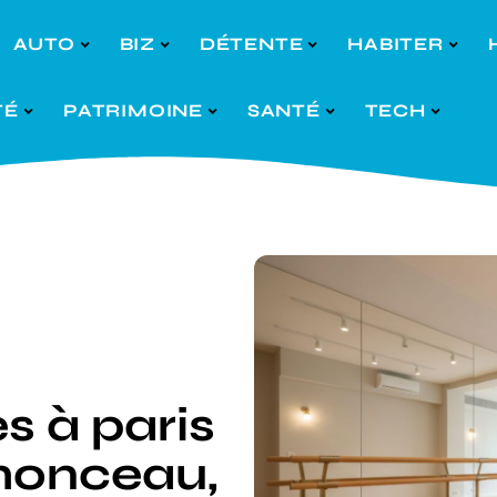
AUTO
BIZ
DÉTENTE
HABITER
TÉ
PATRIMOINE
SANTÉ
TECH
s à paris
 monceau,