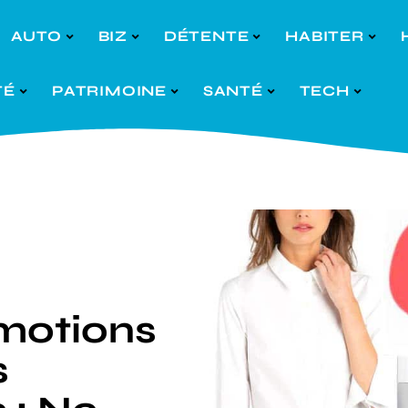
AUTO
BIZ
DÉTENTE
HABITER
TÉ
PATRIMOINE
SANTÉ
TECH
omotions
s