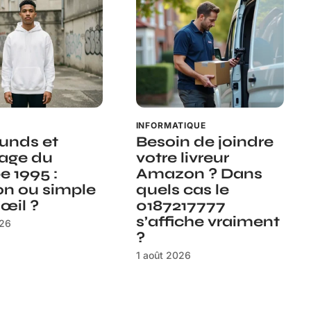
INFORMATIQUE
unds et
Besoin de joindre
tage du
votre livreur
e 1995 :
Amazon ? Dans
ion ou simple
quels cas le
’œil ?
0187217777
s’affiche vraiment
026
?
1 août 2026