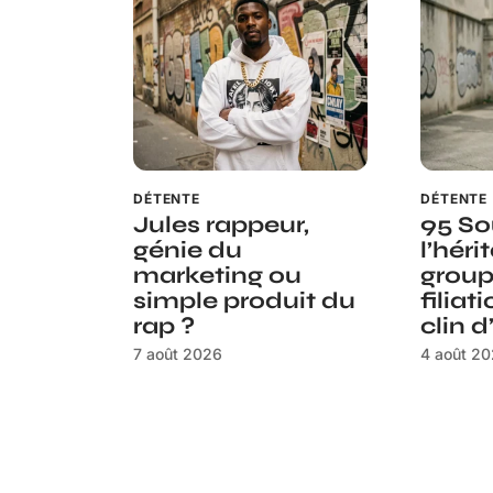
DÉTENTE
DÉTENTE
Jules rappeur,
95 So
génie du
l’héri
marketing ou
group
simple produit du
filiat
rap ?
clin d
7 août 2026
4 août 2