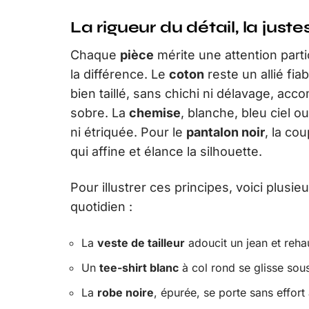
La rigueur du détail, la just
Chaque
pièce
mérite une attention particu
la différence. Le
coton
reste un allié fia
bien taillé, sans chichi ni délavage, ac
sobre. La
chemise
, blanche, bleu ciel o
ni étriquée. Pour le
pantalon noir
, la co
qui affine et élance la silhouette.
Pour illustrer ces principes, voici plus
quotidien :
La
veste de tailleur
adoucit un jean et reha
Un
tee-shirt blanc
à col rond se glisse sou
La
robe noire
, épurée, se porte sans effor