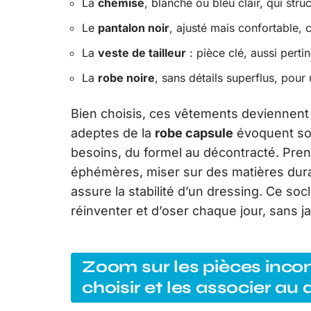
La
chemise
, blanche ou bleu clair, qui str
Le
pantalon noir
, ajusté mais confortable,
La
veste de tailleur
: pièce clé, aussi pert
La
robe noire
, sans détails superflus, pou
Bien choisis, ces vêtements deviennent
adeptes de la
robe capsule
évoquent sou
besoins, du formel au décontracté. Pre
éphémères, miser sur des matières durab
assure la stabilité d’un dressing. Ce soc
réinventer et d’oser chaque jour, sans 
Zoom sur les pièces inco
choisir et les associer au