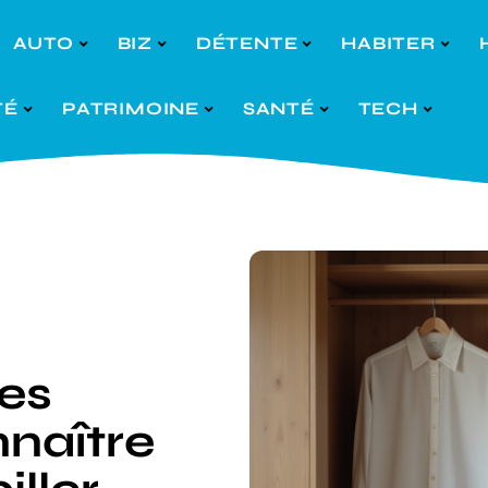
AUTO
BIZ
DÉTENTE
HABITER
TÉ
PATRIMOINE
SANTÉ
TECH
es
naître