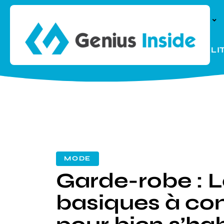
À LA UNE
PARENTALI
MODE
Garde-robe : L
basiques à con