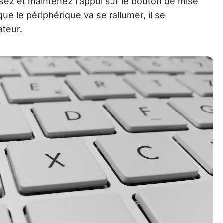
essez et maintenez l’appui sur le bouton de mise
que le périphérique va se rallumer, il se
ateur.