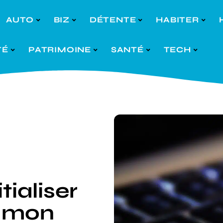
AUTO
BIZ
DÉTENTE
HABITER
TÉ
PATRIMOINE
SANTÉ
TECH
ialiser
e mon