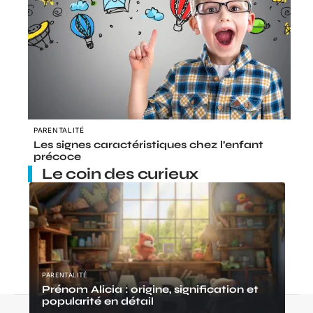
PARENTALITÉ
Les signes caractéristiques chez l’enfant
précoce
Le coin des curieux
PARENTALITÉ
Prénom Alicia : origine, signification et
popularité en détail
Contact
Mentions Légales
Sitemap