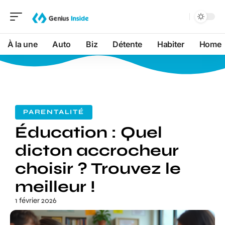
À la une
Auto
Biz
Détente
Habiter
Home
PARENTALITÉ
Éducation : Quel
dicton accrocheur
choisir ? Trouvez le
meilleur !
1 février 2026