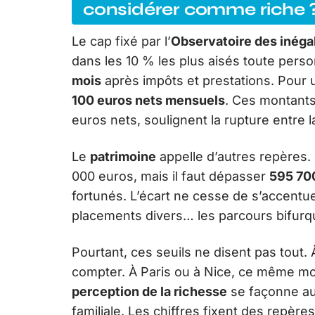
considérer comme riche 
Le cap fixé par l’
Observatoire des inéga
dans les 10 % les plus aisés toute pers
mois
après impôts et prestations. Pour
100 euros nets mensuels
. Ces montant
euros nets, soulignent la rupture entre la
Le
patrimoine
appelle d’autres repères.
000 euros, mais il faut dépasser
595 70
fortunés. L’écart ne cesse de s’accentuer
placements divers… les parcours bifurqu
Pourtant, ces seuils ne disent pas tout. 
compter. À Paris ou à Nice, ce même mo
perception de la richesse
se façonne au g
familiale. Les chiffres fixent des repère