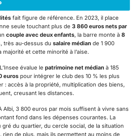
?
lités
fait figure de référence. En 2023, il place
onne seule touchant plus de
3 860 euros nets par
 un
couple avec deux enfants
, la barre monte à
8
s, très au-dessus du
salaire médian
de 1 900
 majorité et cette minorité à l’aise.
 L’Insee évalue le
patrimoine net médian
à 185
0 euros
pour intégrer le club des 10 % les plus
 : accès à la propriété, multiplication des biens,
ent, creusant les distances.
À Albi, 3 800 euros par mois suffisent à vivre sans
ntant fond dans les dépenses courantes. La
ré du quartier, du cercle social, de la situation
s, rien de plus, mais ils permettent au moins de