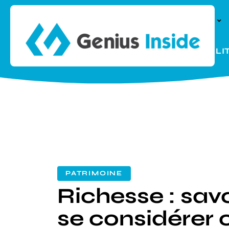
À LA UNE
PARENTALI
PATRIMOINE
Richesse : sav
se considére