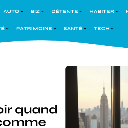
AUTO
BIZ
DÉTENTE
HABITER
TÉ
PATRIMOINE
SANTÉ
TECH
oir quand
r comme