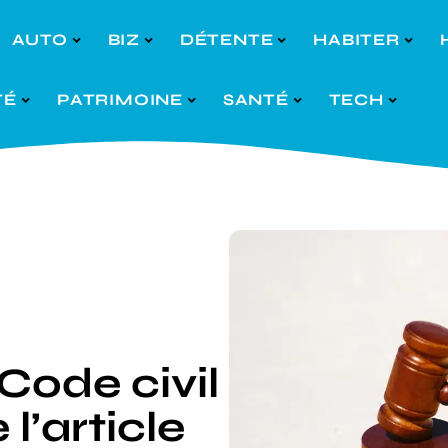
AUTO
BIZ
DÉTENTE
HABITER
TÉ
PATRIMOINE
SANTÉ
TECH
 Code civil
 l’article