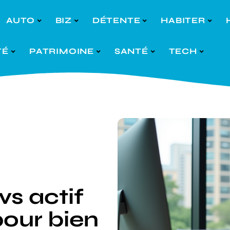
AUTO
BIZ
DÉTENTE
HABITER
TÉ
PATRIMOINE
SANTÉ
TECH
vs actif
 pour bien