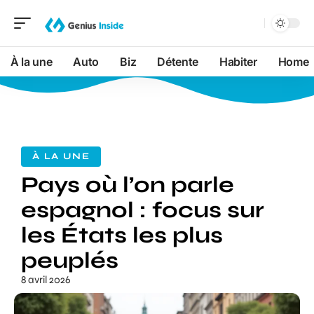
À la une
Auto
Biz
Détente
Habiter
Home
À LA UNE
Pays où l’on parle
espagnol : focus sur
les États les plus
peuplés
8 avril 2026